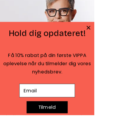
Hold dig opdateret!
Få 10% rabat på din første VIPPA
oplevelse når du tilmelder dig vores
Futurecare
nyhedsbrev.
E-mail adresse
Futurecare er en konsulent- og
uddannelsesvirksomhed med fokus på
arbejdet for, med og omkring pårørende. De
Tilmeld
udbyder en pårørendementor uddannelse og
faciliterer processer i organisationer, private
og offentlige, med at udvikle og
implementerer pårørendepolitikker.