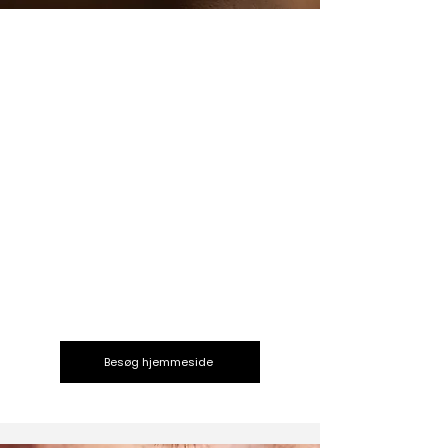
Gyncare
​GYNCARE er etableret af Dorthe Snejbjerg,
speciallæge i gynækologi og obstetrik. Hun er
uddannet læge fra Hvidovre Hospital i 2006
og speciallæge i 2017. Hun har desuden
arbejdet på Rigshospitalet, Herlev Hospital og
Roskilde Sygehus.
Gennem 4 år har Dorthe ligeledes arbejdet på
privathospitalet Aleris-Hamlet København,
senest som ansvarlig overlæge med særlig
ekspertise indenfor laparoskopisk og
hysteroskopisk kirurgi.
Besøg hjemmeside