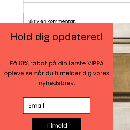
Skriv en kommentar...
I skovens dybe stille ro
Hold dig opdateret!
I
Få 10% rabat på din første VIPPA
Amaliegade 42, 2. sal
oplevelse når du tilmelder dig vores
1256 København K
-​
nyhedsbrev.
Skodsborgvej 188, Søllerød
2850 Nærum
E-mail adresse
+45 5388 0100
kontakt@vippahouse.dk
Tilmeld