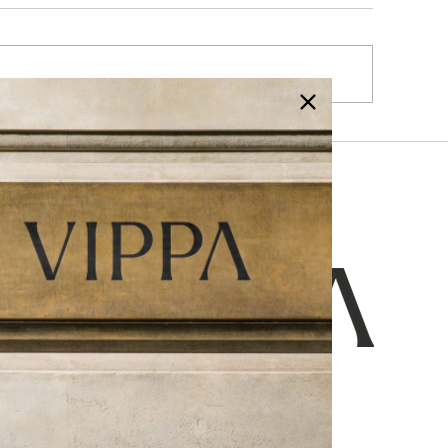
 DAG TRAK JEG VEJRET...!
Jeg er trådt ind
eksklusive fæll