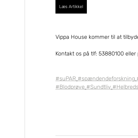
Læs Artikkel
Vippa House kommer til at tilbyd
Kontakt os på tlf: 53880100 eller 
#suPAR
#spændendeforskning
#Blodprøve
#Sundtliv
#Helbred