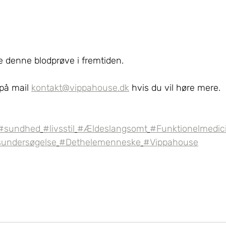
e denne blodprøve i fremtiden.
på mail 
kontakt@vippahouse.dk
 hvis du vil høre mere.
#sundhed
#livsstil
#Ældeslangsomt
#Funktionelmedic
sundersøgelse
#Dethelemenneske
#Vippahouse