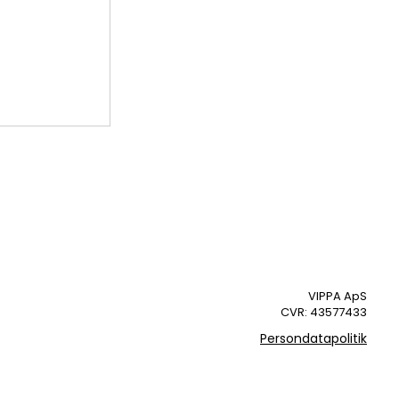
 i det
eskab🌡
VIPPA ApS
CVR: 43577433
Persondatapolitik