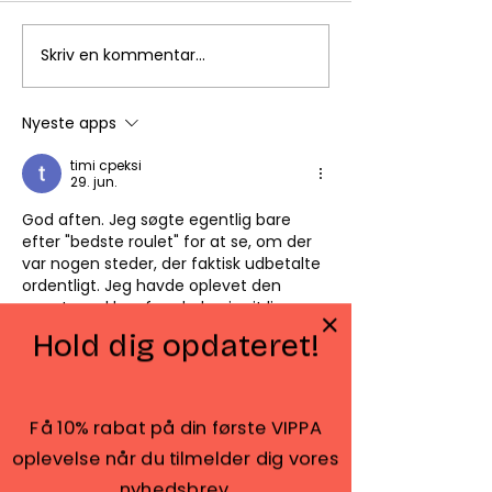
Skriv en kommentar...
Jeg er trådt ind i det
Skal jeres
medarbejdere
eksklusive fælleskab🌡
sundere i 202
Nyeste apps
timi cpeksi
29. jun.
God aften. Jeg søgte egentlig bare 
efter "bedste roulet" for at se, om der 
var nogen steder, der faktisk udbetalte 
ordentligt. Jeg havde oplevet den 
værste række af nederlag i mit liv og 
overvejede kraftigt at slette alt 
Hold dig opdateret!
relateret til spil. 
https://danskroulette.dk/reviews/poker
stars-roulette/
 Denne side brød det 
hele ned med fakta om deres 
Få 10% rabat på din første VIPPA
udbetalingprocenter og brugerflade. 
oplevelse når du tilmelder dig vores
Jeg tænkte, at jeg ville prøve én sidste 
gang, og det var som om, heldet 
nyhedsbrev.