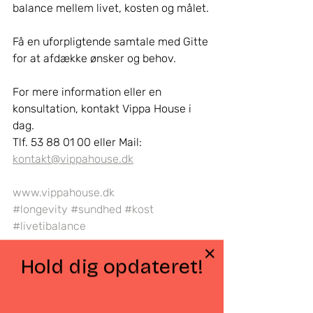
balance mellem livet, kosten og målet.
Få en uforpligtende samtale med Gitte 
for at afdække ønsker og behov.
For mere information eller en 
konsultation, kontakt Vippa House i 
dag. 
Tlf. 53 88 01 00 eller Mail: 
kontakt@vippahouse.dk
www.vippahouse.dk
#longevity
#sundhed
#kost
#livetibalance
Hold dig opdateret!