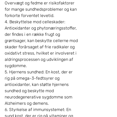
Overvægt og fedme er risikofaktorer 
for mange sundhedsproblemer og kan 
forkorte forventet levetid.
4. Beskyttelse mod celleskader: 
Antioxidanter og phytonæringsstoffer, 
der findes i en række frugt og 
grøntsager, kan beskytte cellerne mod 
skader forårsaget af frie radikaler og 
oxidativt stress, hvilket er involveret i 
aldringsprocessen og udviklingen af 
sygdomme.
5. Hjernens sundhed: En kost, der er 
rig på omega-3-fedtsyrer og 
antioxidanter, kan støtte hjernens 
sundhed og beskytte mod 
neurodegenerative sygdomme som 
Alzheimers og demens.
6. Styrkelse af immunsystemet: En 
sund kost, der er rig på vitaminer og 