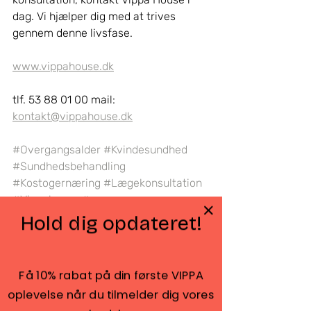
dag. Vi hjælper dig med at trives 
gennem denne livsfase.
www.vippahouse.dk
tlf. 53 88 01 00 mail: 
kontakt@vippahouse.dk
#Overgangsalder
#Kvindesundhed
#Sundhedsbehandling
#Kostogernæring
#Lægekonsultation
#Vippahouse
#menopause
Hold dig opdateret!
Få 10% rabat på din første VIPPA
oplevelse når du tilmelder dig vores