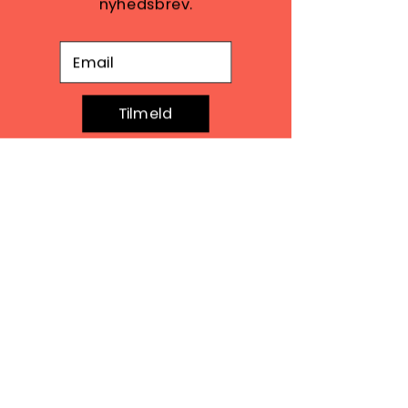
nyhedsbrev.
E-mail adresse
Tilmeld
Seneste blogindlæg
Se alle