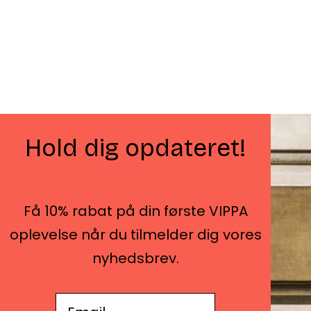
Hold dig opdateret!
Få 10% rabat på din første VIPPA
Amaliegade 42, 2. sal
oplevelse når du tilmelder dig vores
1256 København K
-​
nyhedsbrev.
Skodsborgvej 188, Søllerød
2850 Nærum
E-mail adresse