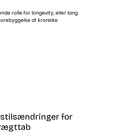
nde rolle for longevity, eller lang
. Forebyggelse af kroniske
sstilsændringer for
 vægttab