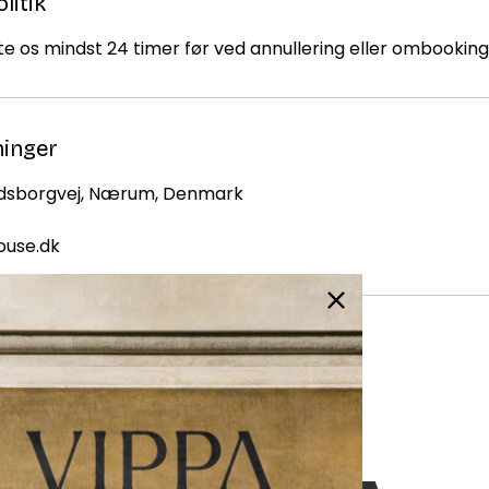
litik
e os mindst 24 timer før ved annullering eller ombooking
ninger
odsborgvej, Nærum, Denmark
ouse.dk