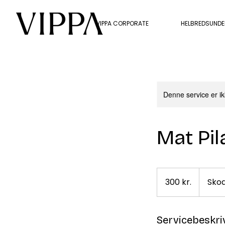
VIPPA CORPORATE
HELBREDSUND
Denne service er ik
Mat Pil
300
danske
300 kr.
Sko
kroner
Servicebeskri