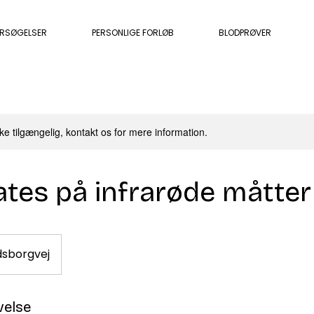
ERSØGELSER
PERSONLIGE FORLØB
BLODPRØVER
ke tilgængelig, kontakt os for mere information.
ates på infrarøde måtter
dsborgvej
velse