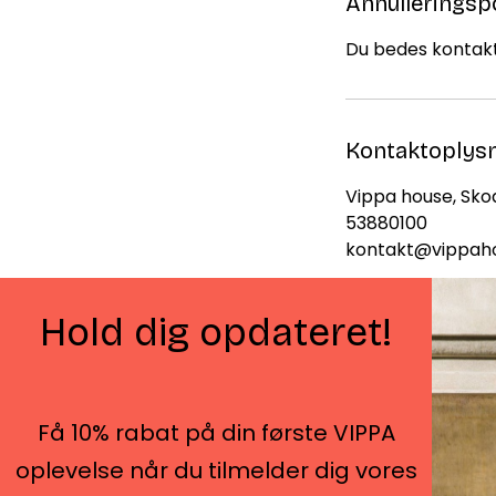
Annulleringspo
Du bedes kontakt
Kontaktoplys
Vippa house, Sk
53880100
kontakt@vippah
Hold dig opdateret!
Få 10% rabat på din første VIPPA
Amaliegade 42, 2. sal
oplevelse når du tilmelder dig vores
1256 København K