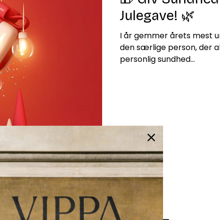
Julegave! 🌿
I år gemmer årets mest un
den særlige person, der al
personlig sundhed...