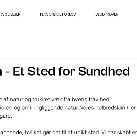
ERSØGELSER
PERSONLIGE FORLØB
BLODPRØVER
n - Et Sted for Sundhed
t af natur og trukket væk fra byens travlhed. 
dren og omkringliggende natur. Vores helbredsklinik er
gård.
ppende, hvilket gør det til et unikt sted. Vi har skabt e