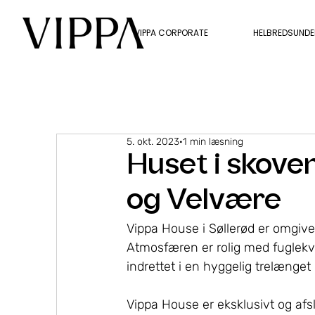
VIPPA CORPORATE
HELBREDSUND
5. okt. 2023
1 min læsning
Huset i skove
og Velvære
Vippa House i Søllerød er omgive
Atmosfæren er rolig med fuglekvi
indrettet i en hyggelig trelænget 
Vippa House er eksklusivt og afsla