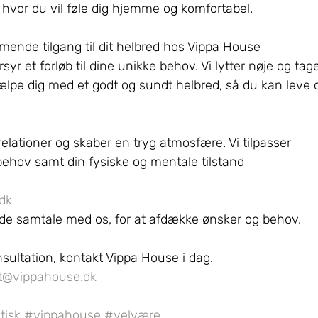
vor du vil føle dig hjemme og komfortabel.
ende tilgang til dit helbred hos Vippa House
yr et forløb til dine unikke behov. Vi lytter nøje og tage
jælpe dig med et godt og sundt helbred, så du kan leve d
relationer og skaber en tryg atmosfære. Vi tilpasser 
behov samt din fysiske og mentale tilstand
dk
nde samtale med os, for at afdække ønsker og behov.
sultation, kontakt Vippa House i dag.
t@vippahouse.dk
tisk
#vippahouse
#velvære