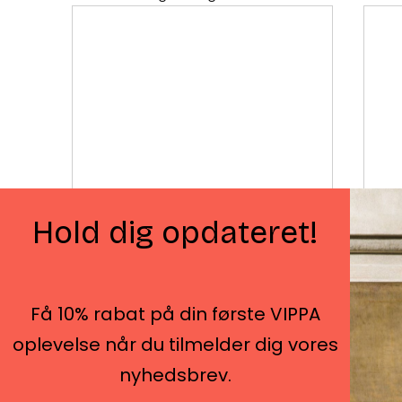
Hold dig opdateret!
Få 10% rabat på din første VIPPA
Amaliegade 42, 2. sal
oplevelse når du tilmelder dig vores
1256 København K
-​
nyhedsbrev.
Skodsborgvej 188, Søllerød