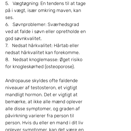
5.   Vægtøgning: En tendens til at tage 
på i vægt, især omkring maven, kan 
ses.
6.   Søvnproblemer: Sværhedsgrad 
ved at falde i søvn eller opretholde en 
god søvnkvalitet.
7.   Nedsat hårkvalitet: Hårtab eller 
nedsat hårkvalitet kan forekomme.
8.   Nedsat knoglemasse: Øget risiko 
for knogleskørhed (osteoporose).
Andropause skyldes ofte faldende 
niveauer af testosteron, et vigtigt 
mandligt hormon. Det er vigtigt at 
bemærke, at ikke alle mænd oplever 
alle disse symptomer, og graden af 
påvirkning varierer fra person til 
person. Hvis du eller en mand i dit liv 
oplever symptomer, kan det være en 