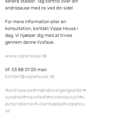
senere stadier. Tag kontrol over din 
andropause med os ved din side!
For mere information eller en 
konsultation, kontakt Vippa House i 
dag. Vi hjælper dig med at trives 
gennem denne livsfase.
www.vippahouse.dk
tlf. 53 88 01 00 mail: 
kontakt@vippahouse.dk
#andropause
#mændiovergangsalder
#
sundhed
#mavefedt
#mindresexlyst
#s
øvnproblemer
#vikanhjælpe
#vippahou
se